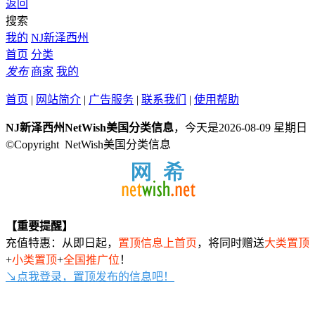
返回
搜索
我的
NJ新泽西州
首页
分类
发布
商家
我的
首页
|
网站简介
|
广告服务
|
联系我们
|
使用帮助
NJ新泽西州NetWish美国分类信息
，今天是2026-08-09 星期日
©Copyright NetWish美国分类信息
【重要提醒】
充值特惠：从即日起，
置顶信息上首页
，将同时赠送
大类置顶
+
小类置顶
+
全国推广位
！
↘点我登录，置顶发布的信息吧！