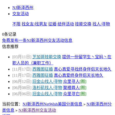
NJ新泽西州
交友活动
不限
找女友/找男友
征婚
结伴活动
技能交换
找人/寻物
0条记录
免费发布一条NJ新泽西州交友活动信息
信息推荐
[03月11日]
芝加哥技能交换
提供一份留学生丶宝妈丶在
职人员的（兼职工作）
[11月17日]
西雅图征婚
真心真爱寻找终身伴侣天长地久
[11月17日]
西雅图征婚
真心真爱终身伴侣天长地久
[06月12日]
旧金山找人/寻物
众里寻人
[图]
[06月08日]
洛杉矶找人/寻物
聚裡尋人
[图]
[06月06日]
旧金山找人/寻物
众里寻它
[图]
当前位置：
NJ新泽西州NetWish美国分类信息
NJ新泽西州分
>
类信息
NJ新泽西州交友活动
>